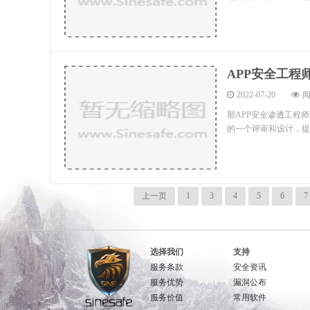
APP安全工程
2022-07-20
阅
那APP安全渗透工程
的一个评审和设计，提
上一页
1
3
4
5
6
7
选择我们
支持
服务条款
安全资讯
服务优势
漏洞公布
服务价值
常用软件