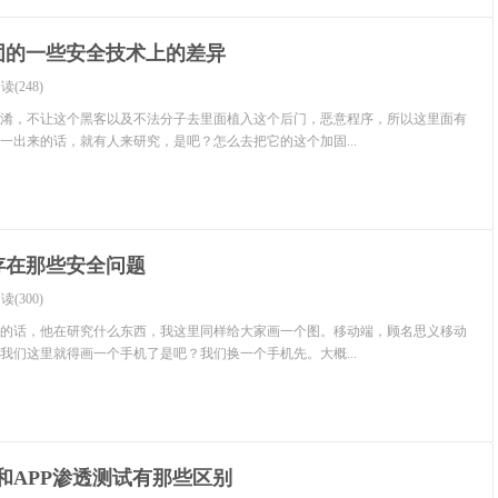
固的一些安全技术上的差异
读(248)
淆，不让这个黑客以及不法分子去里面植入这个后门，恶意程序，所以这里面有
一出来的话，就有人来研究，是吧？怎么去把它的这个加固...
存在那些安全问题
读(300)
的话，他在研究什么东西，我这里同样给大家画一个图。移动端，顾名思义移动
我们这里就得画一个手机了是吧？我们换一个手机先。大概...
和APP渗透测试有那些区别