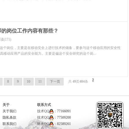
师的岗位工作内容有那些？
读(171)
师这个岗位，主要是在移动安全上进行技术的储备，要参与这个移动应用的安全性
高移动应用产品的安全能力。主要是偏这个安全研究的这个岗...
2
8
9
10
11
下一页
共
49
页
484
条
关于
联系方式
关于我们
技术QQ
：
77166091
隐私条款
技术QQ
：
77509200
联系我们
财务QQ
：
82589261