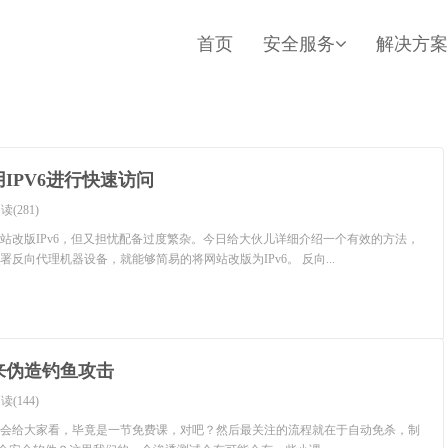
首页
安全服务
解决方案
IPV6进行快速访问
读(281)
站改版IPv6，但又担忧配备过度繁杂。今日给大伙儿详细介绍一个有效的方法，
反向代理机器设备，就能够简易的将网站改版为IPv6。 反向...
来伪造钓鱼攻击
读(144)
会给大家看，毕竟是一节免费课，对吧？然后最关注的流程就在于自动免杀，制