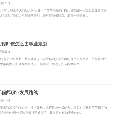
读(291)
安全于涛，那么今天想给大家回答一个非常高频的问题，那就是web安全渗透测试跟
术领域，它们之间有哪些差别，还有它的相同点。那首先外部安...
工程师该怎么去职业规划
读(211)
的这个企业里面，通常就会专门设置移动安全方向的这个开发团队，用来协助应
术架构以及安全方案的建设。那通过开发这个安全能力组件...
工程师职业发展路线
读(176)
要求熟悉移动端的这个技术架构，掌握逆向分析能力，掌握协议分析等等相关的
那么金融公司包括这种银行证券类的，其实它对移动安全的能...