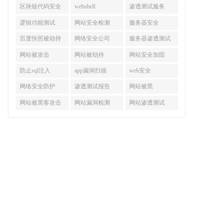
区块链代码安全
webshell
渗透测试服务
审计
逻辑功能测试
网站安全检测
服务器安全
百度快照被劫持
网络安全公司
服务器渗透测试
网站被攻击
网站被劫持
网站安全加固
防止sql注入
app漏洞扫描
web安全
网络安全防护
渗透测试报告
网站被黑
网站被黑客攻击
网站漏洞检测
网站渗透测试