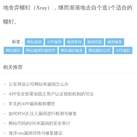
地舍弃螺钉（Xray），继而渐渐地去自个造1个适合的
螺钉。
标签：
网站漏洞
APP漏洞
漏洞复现
漏洞挖掘
漏洞修复
网站漏扫
网站漏洞扫描软件
网站漏扫服务
网站漏扫公司
APP漏扫
相关推荐
公安局说公司网站有漏洞怎么办
APP安全部署加固之用户认证授权机制的写法
常见的APP漏洞都有哪些
如何对SQL注入漏洞进行检测与修复
网站代码的IDOR漏洞的安全审计
海洋cms漏洞详情与修复建议