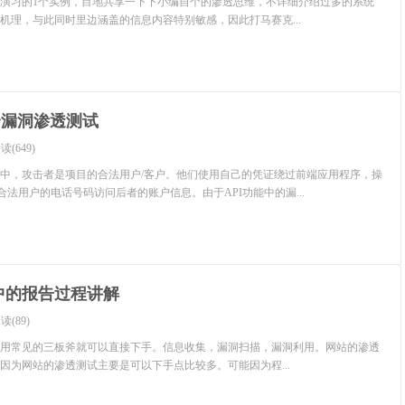
演习的1个实例，目地共享一下下小编自个的渗透思维，不详细介绍过多的系统
机理，与此同时里边涵盖的信息内容特别敏感，因此打马赛克...
全漏洞渗透测试
读(649)
中，攻击者是项目的合法用户/客户。他们使用自己的凭证绕过前端应用程序，操
合法用户的电话号码访问后者的账户信息。由于API功能中的漏...
中的报告过程讲解
读(89)
用常见的三板斧就可以直接下手。信息收集，漏洞扫描，漏洞利用。网站的渗透
因为网站的渗透测试主要是可以下手点比较多。可能因为程...