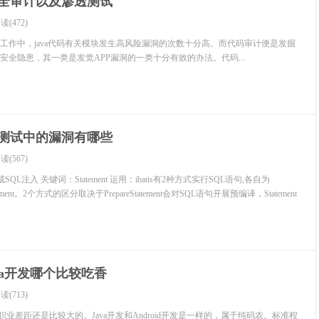
安全审计以及渗透测试
读(472)
工作中，java代码有关模块发生高风险漏洞的次数十分高。而代码审计便是发掘
安全隐患，其一类是发觉APP漏洞的一类十分有效的办法。代码...
透测试中的漏洞有哪些
读(567)
成SQL注入 关键词：Statement 运用：ibatis有2种方式实行SQL语句,各自为
和Statement。2个方式的区分取决于PrepareStatement会对SQL语句开展预编译，Statement
va开发哪个比较吃香
读(713)
个职业差距还是比较大的。Java开发和Android开发是一样的，属于纯码农。标准程