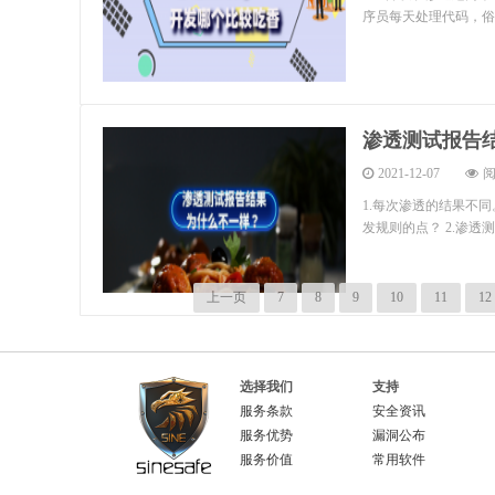
序员每天处理代码，俗
渗透测试报告
2021-12-07
阅
1.每次渗透的结果不
发规则的点？ 2.渗透
上一页
7
8
9
10
11
12
选择我们
支持
服务条款
安全资讯
服务优势
漏洞公布
服务价值
常用软件