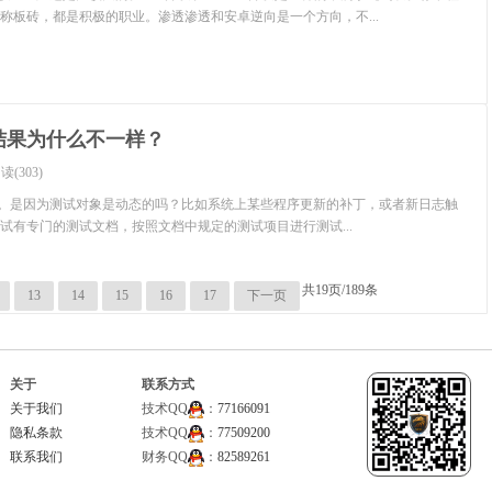
称板砖，都是积极的职业。渗透渗透和安卓逆向是一个方向，不...
结果为什么不一样？
读(303)
同。是因为测试对象是动态的吗？比如系统上某些程序更新的补丁，或者新日志触
测试有专门的测试文档，按照文档中规定的测试项目进行测试...
共19页/189条
13
14
15
16
17
下一页
关于
联系方式
关于我们
技术QQ
：
77166091
隐私条款
技术QQ
：
77509200
联系我们
财务QQ
：
82589261