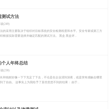
透测试方法
读(249)
法的采用主要取决于组织对目标系统的安全检测程度和水平。安全专家或第三方
根据实际需要选择并确定匹配的测试方法。 黑盒 黑盒评...
的个人年终总结
读(238)
，时长和钱财好像一下下充足了下去，不论是在企业浸到深夜，或是突有感触去哪里
了自由。 这事实上为我给予了某些意想不到的结果： 由于...