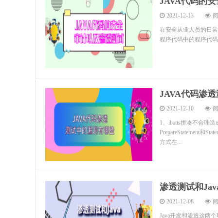
JAVA代码的
2021-12-13
阅
在安全从业人员的日常
程序代码中的程序代码
JAVA代码渗
2021-12-10
阅
1、ibatis拼凑不合理造
PrepareStatement
方式在...
渗透测试和Ja
2021-12-08
阅
Java开发和渗透这两